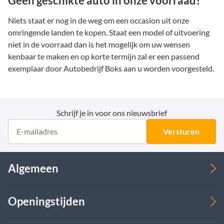
Geen geschikte auto in onze voorraad?
Niets staat er nog in de weg om een occasion uit onze
omringende landen te kopen. Staat een model of uitvoering
niet in de voorraad dan is het mogelijk om uw wensen
kenbaar te maken en op korte termijn zal er een passend
exemplaar door Autobedrijf Boks aan u worden voorgesteld.
Schrijf je in voor ons nieuwsbrief
Versturen
Algemeen
Verkoop
Openingstijden
Over ons
Leasing