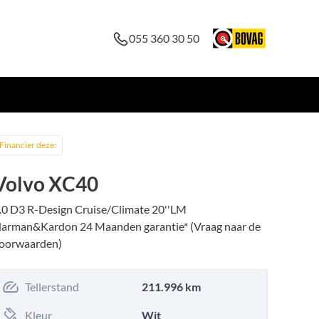
055 360 30 50
Financier deze:
Volvo XC40
.0 D3 R-Design Cruise/Climate 20''LM
arman&Kardon 24 Maanden garantie* (Vraag naar de
oorwaarden)
Tellerstand
211.996 km
Kleur
Wit