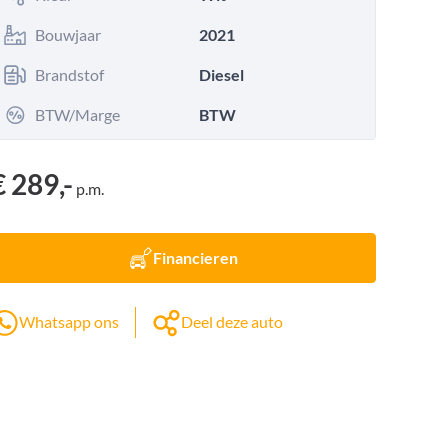
Bouwjaar
2021
Brandstof
Diesel
BTW/Marge
BTW
€ 289,-
p.m.
Financieren
Whatsapp ons
Deel deze auto