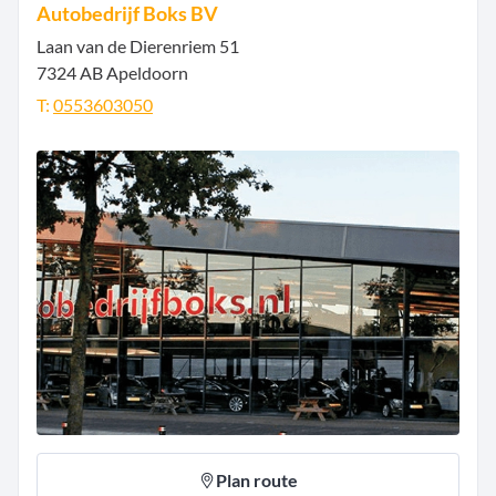
Autobedrijf Boks BV
Laan van de Dierenriem
51
7324 AB
Apeldoorn
T:
0553603050
Plan route