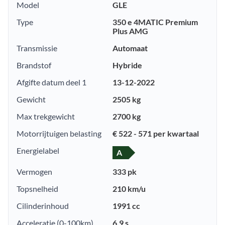
Model
GLE
Type
350 e 4MATIC Premium
Plus AMG
Transmissie
Automaat
Brandstof
Hybride
Afgifte datum deel 1
13-12-2022
Gewicht
2505 kg
Max trekgewicht
2700 kg
Motorrijtuigen belasting
€ 522 - 571 per kwartaal
Energielabel
A
Vermogen
333 pk
Topsnelheid
210 km/u
Cilinderinhoud
1991 cc
Acceleratie (0-100km)
6.9 s