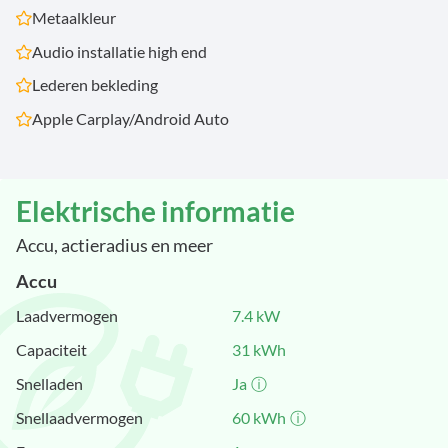
Metaalkleur
Audio installatie high end
Lederen bekleding
Apple Carplay/Android Auto
Elektrische informatie
Accu, actieradius en meer
Accu
Laadvermogen
7.4
kW
Capaciteit
31
kWh
Snelladen
Ja
ⓘ
Snellaad­vermogen
60
kWh
ⓘ