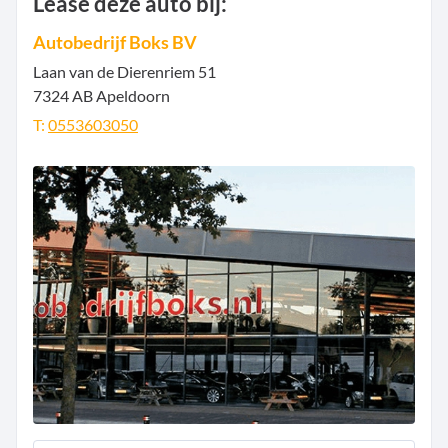
Lease deze auto bij:
Autobedrijf Boks BV
Laan van de Dierenriem
51
7324 AB
Apeldoorn
T:
0553603050