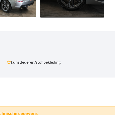
kunstlederen/stof bekleding
chnische gegevens