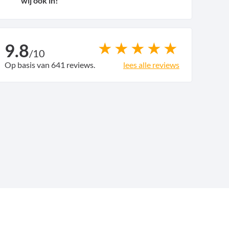
wij ook in!
9.8
/
10
Op basis van 641 reviews.
lees alle reviews