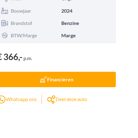
Bouwjaar
2024
Brandstof
Benzine
BTW/Marge
Marge
€ 366,-
p.m.
Financieren
Whatsapp ons
Deel deze auto