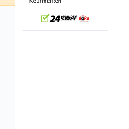
Keurmerken
l