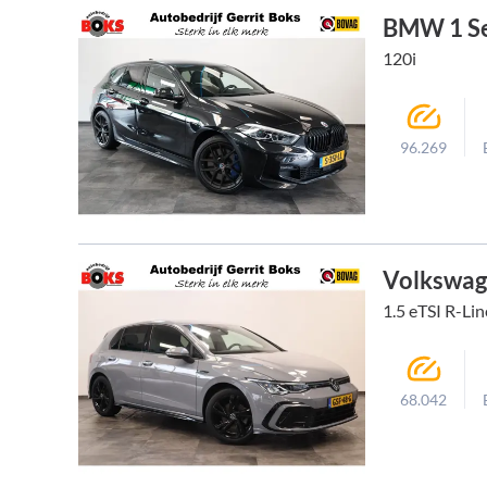
BMW 1 Se
120i
96.269
Volkswag
1.5 eTSI R-Li
68.042