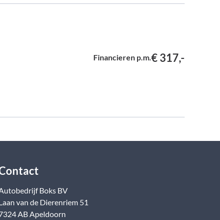
€ 317,-
Financieren p.m.
Contact
Autobedrijf Boks BV
Laan van de Dierenriem
51
7324 AB
Apeldoorn