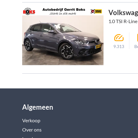
Volkswag
1.0 TSI R-Line
9.313
B
Algemeen
Verkoop
Over ons