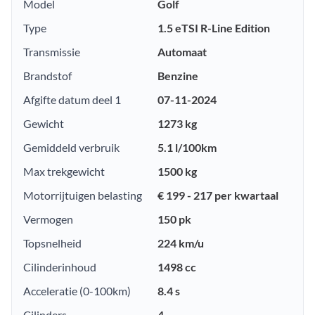
Model
Golf
Type
1.5 eTSI R-Line Edition
Transmissie
Automaat
Brandstof
Benzine
Afgifte datum deel 1
07-11-2024
Gewicht
1273 kg
Gemiddeld verbruik
5.1 l/100km
Max trekgewicht
1500 kg
Motorrijtuigen belasting
€ 199 - 217 per kwartaal
Vermogen
150 pk
Topsnelheid
224 km/u
Cilinderinhoud
1498 cc
Acceleratie (0-100km)
8.4 s
Cilinders
4