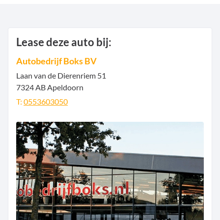
Lease deze auto bij:
Autobedrijf Boks BV
Laan van de Dierenriem
51
7324 AB
Apeldoorn
T:
0553603050