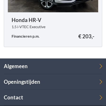
Honda HR-V
1.5 i-VTEC Executive
€ 203,-
Financieren p.m.
Algemeen
Verkoop
Openingstijden
Over ons
Leasing
Werkplaats
Verkoop
Contact
Ma
08:00 - 17:00
09:00 - 18:00
Di
08:00 - 17:00
09:00 - 18:00