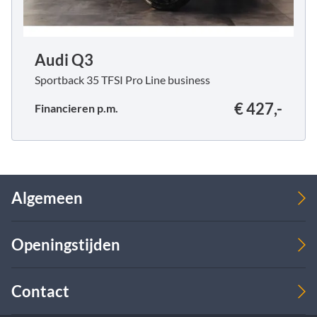
Audi Q3
Sportback 35 TFSI Pro Line business
€ 427,-
Financieren p.m.
Algemeen
Verkoop
Openingstijden
Over ons
Leasing
Werkplaats
Verkoop
Contact
Ma
08:00 - 17:00
09:00 - 18:00
Di
08:00 - 17:00
09:00 - 18:00