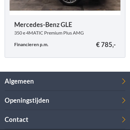
Mercedes-Benz GLE
350 e 4MATIC Premium Plus AMG
€ 785,-
Financieren p.m.
Algemeen
Verkoop
Openingstijden
Over ons
Leasing
Werkplaats
Verkoop
Contact
Ma
08:00 - 17:00
09:00 - 18:00
Di
08:00 - 17:00
09:00 - 18:00