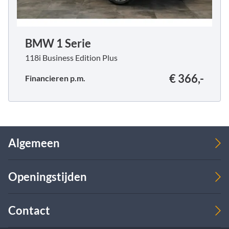
BMW 1 Serie
118i Business Edition Plus
€ 366,-
Financieren p.m.
Algemeen
Verkoop
Openingstijden
Over ons
Leasing
Werkplaats
Verkoop
Contact
Ma
08:00 - 17:00
09:00 - 18:00
Di
08:00 - 17:00
09:00 - 18:00